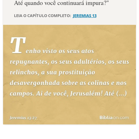
Até quando você continuará impura?"
10 MANDAMENTOS
LEIA O CAPÍTULO COMPLETO:
JEREMIAS 13
ESTUDOS BÍBLICOS
ESBOÇOS DE PREGAÇÃO
TEMAS
PERGUNTE À BÍBLIA
IA
TERMO BÍBLICO
JOGOS
QUEM SOMOS
LOJA BÍBLIAON