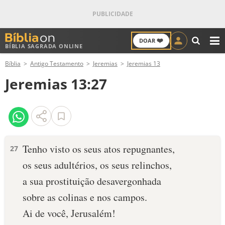
❤️
DOAR
BÍBLIA SAGRADA ONLINE
M
Bíblia
Antigo Testamento
Jeremias
Jeremias 13
ANTIGO TESTAMENTO
Jeremias 13:27
NOVO TESTAMENTO
VERSÍCULOS
VERSÍCULO DO DIA
Tenho visto os seus atos repugnantes,
27
os seus adultérios, os seus relinchos,
PALAVRA DO DIA
a sua prostituição desavergonhada
SALMO DO DIA
sobre as colinas e nos campos.
Ai de você, Jerusalém!
DEVOCIONAL DIÁRIO