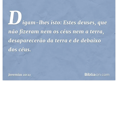
10 MANDAMENTOS
ESTUDOS BÍBLICOS
ESBOÇOS DE PREGAÇÃO
TEMAS
PERGUNTE À BÍBLIA
IA
TERMO BÍBLICO
JOGOS
QUEM SOMOS
LOJA BÍBLIAON