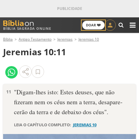
❤️
DOAR
BÍBLIA SAGRADA ONLINE
M
Bíblia
Antigo Testamento
Jeremias
Jeremias 10
ANTIGO TESTAMENTO
Jeremias 10:11
NOVO TESTAMENTO
VERSÍCULOS
VERSÍCULO DO DIA
"Digam-lhes isto: Estes deuses, que não
11
fizeram nem os céus nem a terra, desapare­
PALAVRA DO DIA
cerão da terra e de debaixo dos céus".
SALMO DO DIA
LEIA O CAPÍTULO COMPLETO:
JEREMIAS 10
DEVOCIONAL DIÁRIO