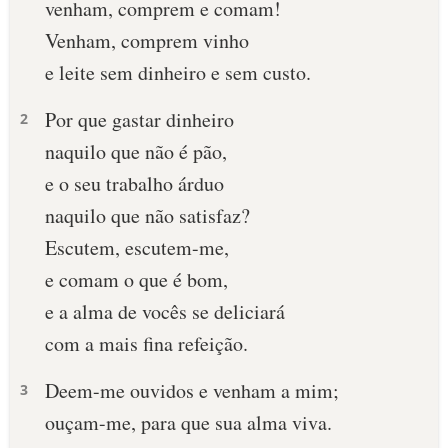
venham, comprem e comam!
10 MANDAMENTOS
Venham, comprem vinho
e leite sem dinheiro e sem custo.
ESTUDOS BÍBLICOS
Por que gastar dinheiro
2
ESBOÇOS DE PREGAÇÃO
naquilo que não é pão,
e o seu trabalho árduo
TEMAS
naquilo que não satisfaz?
PERGUNTE À BÍBLIA
Escutem, escutem-me,
IA
e comam o que é bom,
TERMO BÍBLICO
JOGOS
e a alma de vocês se deliciará
com a mais fina refeição.
QUEM SOMOS
Deem-me ouvidos e venham a mim;
3
LOJA BÍBLIAON
ouçam-me, para que sua alma viva.