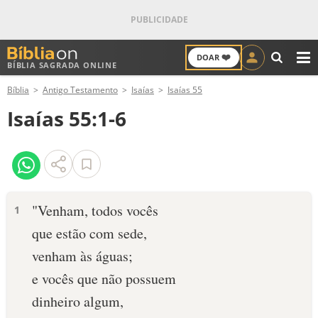
❤️
DOAR
BÍBLIA SAGRADA ONLINE
M
Bíblia
Antigo Testamento
Isaías
Isaías 55
ANTIGO TESTAMENTO
Isaías 55:1-6
NOVO TESTAMENTO
VERSÍCULOS
VERSÍCULO DO DIA
"Venham, todos vocês
1
que estão com sede,
PALAVRA DO DIA
venham às águas;
SALMO DO DIA
e vocês que não possuem
dinheiro algum,
DEVOCIONAL DIÁRIO