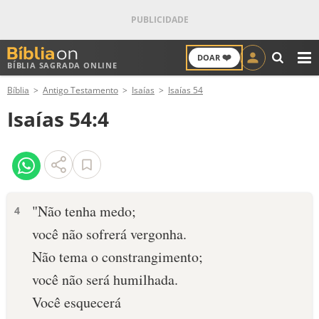
❤️
DOAR
BÍBLIA SAGRADA ONLINE
M
Bíblia
Antigo Testamento
Isaías
Isaías 54
ANTIGO TESTAMENTO
Isaías 54:4
NOVO TESTAMENTO
VERSÍCULOS
VERSÍCULO DO DIA
"Não tenha medo;
4
você não sofrerá vergonha.
PALAVRA DO DIA
Não tema o constrangimento;
SALMO DO DIA
você não será humilhada.
Você esquecerá
DEVOCIONAL DIÁRIO