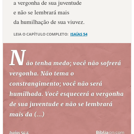
a vergonha de sua juventude
10 MANDAMENTOS
e não se lembrará mais
da humilhação de sua viuvez.
ESTUDOS BÍBLICOS
LEIA O CAPÍTULO COMPLETO:
ISAÍAS 54
ESBOÇOS DE PREGAÇÃO
TEMAS
PERGUNTE À BÍBLIA
IA
TERMO BÍBLICO
JOGOS
QUEM SOMOS
LOJA BÍBLIAON