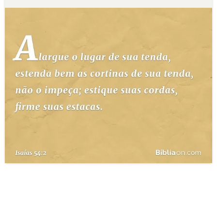
10 MANDAMENTOS
ESTUDOS BÍBLICOS
ESBOÇOS DE PREGAÇÃO
TEMAS
PERGUNTE À BÍBLIA
IA
TERMO BÍBLICO
JOGOS
QUEM SOMOS
LOJA BÍBLIAON