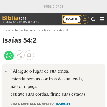
❤️
DOAR
BÍBLIA SAGRADA ONLINE
M
Bíblia
Antigo Testamento
Isaías
Isaías 54
ANTIGO TESTAMENTO
Isaías 54:2
NOVO TESTAMENTO
VERSÍCULOS
VERSÍCULO DO DIA
"Alargue o lugar de sua tenda,
2
estenda bem as cortinas de sua tenda,
PALAVRA DO DIA
não o impeça;
SALMO DO DIA
estique suas cordas, firme suas estacas.
DEVOCIONAL DIÁRIO
LEIA O CAPÍTULO COMPLETO:
ISAÍAS 54