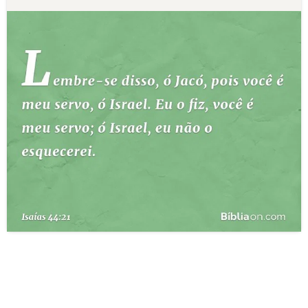
10 MANDAMENTOS
ESTUDOS BÍBLICOS
ESBOÇOS DE PREGAÇÃO
TEMAS
PERGUNTE À BÍBLIA
IA
TERMO BÍBLICO
JOGOS
QUEM SOMOS
LOJA BÍBLIAON