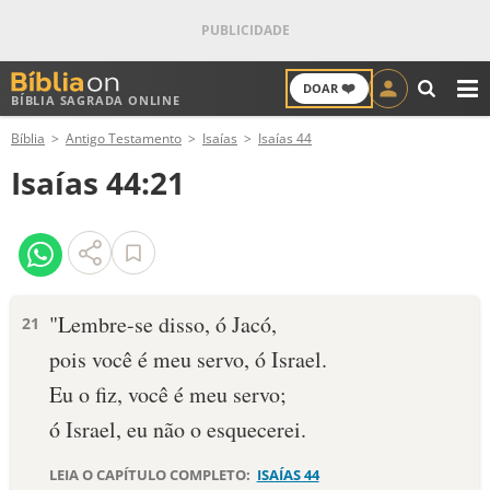
❤️
DOAR
BÍBLIA SAGRADA ONLINE
M
Bíblia
Antigo Testamento
Isaías
Isaías 44
ANTIGO TESTAMENTO
Isaías 44:21
NOVO TESTAMENTO
VERSÍCULOS
VERSÍCULO DO DIA
"Lembre-se disso, ó Jacó,
21
pois você é meu servo, ó Israel.
PALAVRA DO DIA
Eu o fiz, você é meu servo;
SALMO DO DIA
ó Israel, eu não o esquecerei.
DEVOCIONAL DIÁRIO
LEIA O CAPÍTULO COMPLETO:
ISAÍAS 44