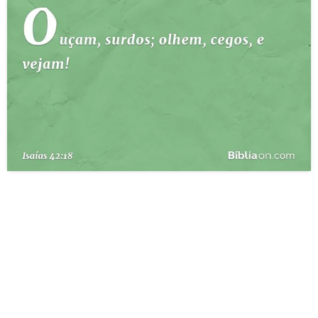
10 MANDAMENTOS
ESTUDOS BÍBLICOS
ESBOÇOS DE PREGAÇÃO
TEMAS
PERGUNTE À BÍBLIA
IA
TERMO BÍBLICO
JOGOS
QUEM SOMOS
LOJA BÍBLIAON