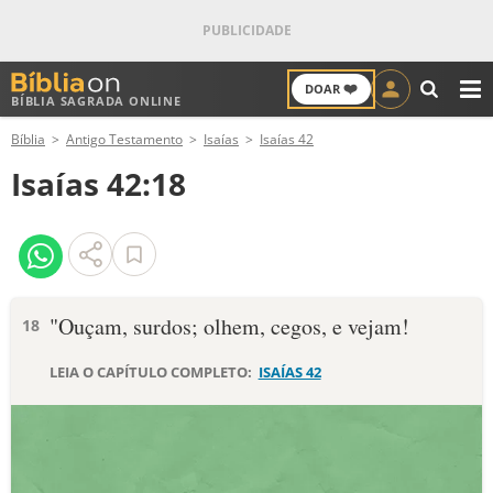
❤️
DOAR
BÍBLIA SAGRADA ONLINE
M
Bíblia
Antigo Testamento
Isaías
Isaías 42
ANTIGO TESTAMENTO
Isaías 42:18
NOVO TESTAMENTO
VERSÍCULOS
VERSÍCULO DO DIA
"Ouçam, surdos; olhem, cegos, e vejam!
18
PALAVRA DO DIA
LEIA O CAPÍTULO COMPLETO:
ISAÍAS 42
SALMO DO DIA
DEVOCIONAL DIÁRIO