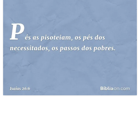
10 MANDAMENTOS
ESTUDOS BÍBLICOS
ESBOÇOS DE PREGAÇÃO
TEMAS
PERGUNTE À BÍBLIA
IA
TERMO BÍBLICO
JOGOS
QUEM SOMOS
LOJA BÍBLIAON