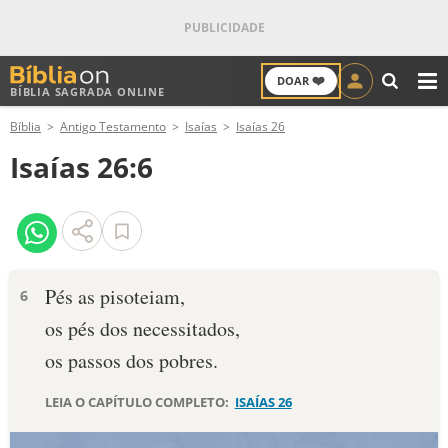
❤️
DOAR
BÍBLIA SAGRADA ONLINE
M
Bíblia
Antigo Testamento
Isaías
Isaías 26
ANTIGO TESTAMENTO
Isaías 26:6
NOVO TESTAMENTO
VERSÍCULOS
VERSÍCULO DO DIA
Pés as pisoteiam,
6
os pés dos necessitados,
PALAVRA DO DIA
os passos dos pobres.
SALMO DO DIA
LEIA O CAPÍTULO COMPLETO:
ISAÍAS 26
DEVOCIONAL DIÁRIO