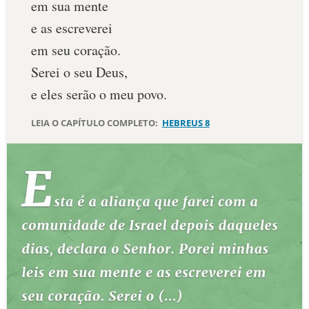
em sua mente
10 MANDAMENTOS
e as escreverei
em seu coração.
ESTUDOS BÍBLICOS
Serei o seu Deus,
e eles serão o meu povo.
ESBOÇOS DE PREGAÇÃO
LEIA O CAPÍTULO COMPLETO:
HEBREUS 8
TEMAS
PERGUNTE À BÍBLIA
IA
TERMO BÍBLICO
JOGOS
QUEM SOMOS
LOJA BÍBLIAON