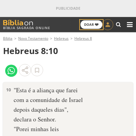
❤️
DOAR
BÍBLIA SAGRADA ONLINE
M
Bíblia
Novo Testamento
Hebreus
Hebreus 8
ANTIGO TESTAMENTO
Hebreus 8:10
NOVO TESTAMENTO
VERSÍCULOS
VERSÍCULO DO DIA
"Esta é a aliança que farei
10
com a comunidade de Israel
PALAVRA DO DIA
depois daqueles dias",
SALMO DO DIA
declara o Senhor.
"Porei minhas leis
DEVOCIONAL DIÁRIO