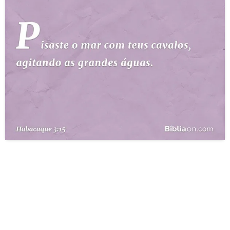
10 MANDAMENTOS
ESTUDOS BÍBLICOS
ESBOÇOS DE PREGAÇÃO
TEMAS
PERGUNTE À BÍBLIA
IA
TERMO BÍBLICO
JOGOS
QUEM SOMOS
LOJA BÍBLIAON