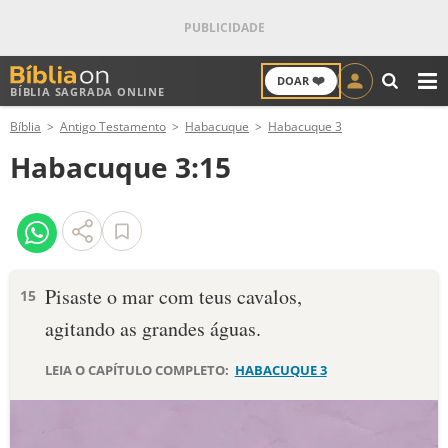
❤️
DOAR
BÍBLIA SAGRADA ONLINE
M
Bíblia
Antigo Testamento
Habacuque
Habacuque 3
ANTIGO TESTAMENTO
Habacuque 3:15
NOVO TESTAMENTO
VERSÍCULOS
VERSÍCULO DO DIA
Pisaste o mar com teus cavalos,
15
agitando as grandes águas.
PALAVRA DO DIA
LEIA O CAPÍTULO COMPLETO:
HABACUQUE 3
SALMO DO DIA
DEVOCIONAL DIÁRIO