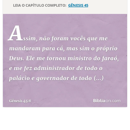
LEIA O CAPÍTULO COMPLETO:
GÊNESIS 45
10 MANDAMENTOS
ESTUDOS BÍBLICOS
ESBOÇOS DE PREGAÇÃO
TEMAS
PERGUNTE À BÍBLIA
IA
TERMO BÍBLICO
JOGOS
QUEM SOMOS
LOJA BÍBLIAON