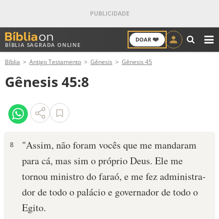
❤️
DOAR
BÍBLIA SAGRADA ONLINE
M
Bíblia
Antigo Testamento
Gênesis
Gênesis 45
ANTIGO TESTAMENTO
Gênesis 45:8
NOVO TESTAMENTO
VERSÍCULOS
VERSÍCULO DO DIA
"Assim, não foram vocês que me manda­ram
8
para cá, mas sim o próprio Deus. Ele me
PALAVRA DO DIA
tornou ministro do faraó, e me fez administra­
SALMO DO DIA
dor de todo o palácio e governador de todo o
Egito.
DEVOCIONAL DIÁRIO