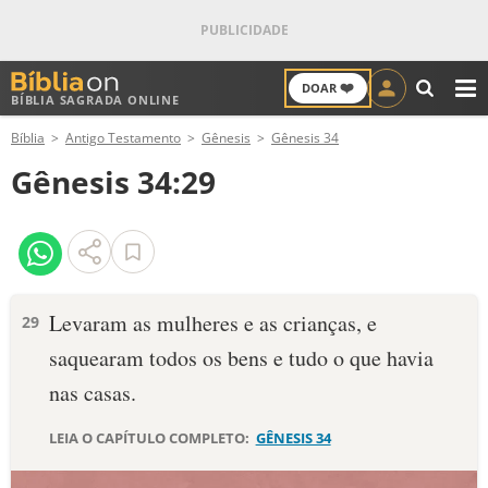
❤️
DOAR
BÍBLIA SAGRADA ONLINE
M
Bíblia
Antigo Testamento
Gênesis
Gênesis 34
ANTIGO TESTAMENTO
Gênesis 34:29
NOVO TESTAMENTO
VERSÍCULOS
VERSÍCULO DO DIA
Le­varam as mulhe­res e as cri­anças, e
29
saquearam todos os bens e tudo o que havia
PALAVRA DO DIA
nas casas.
SALMO DO DIA
LEIA O CAPÍTULO COMPLETO:
GÊNESIS 34
DEVOCIONAL DIÁRIO