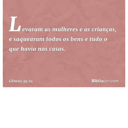
10 MANDAMENTOS
ESTUDOS BÍBLICOS
ESBOÇOS DE PREGAÇÃO
TEMAS
PERGUNTE À BÍBLIA
IA
TERMO BÍBLICO
JOGOS
QUEM SOMOS
LOJA BÍBLIAON