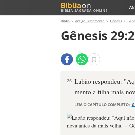
AN
BÍBLIA SAGRADA ONLINE
Bíblia
Antigo Testamento
Gênesis
Gêne
Gênesis 29:
Labão respondeu: "Aqu
26
mento a filha mais nov
LEIA O CAPÍTULO COMPLETO:
G