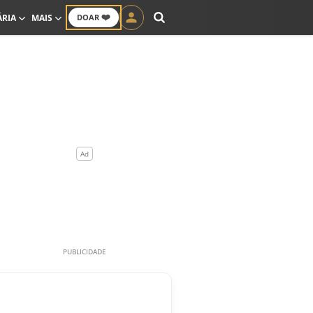
❤️
ÁRIA
MAIS
DOAR