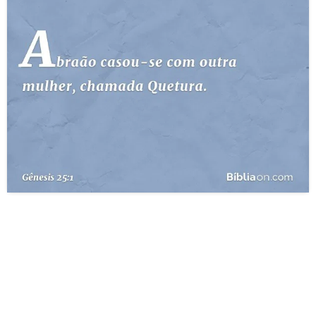
10 MANDAMENTOS
ESTUDOS BÍBLICOS
ESBOÇOS DE PREGAÇÃO
TEMAS
PERGUNTE À BÍBLIA
IA
TERMO BÍBLICO
JOGOS
QUEM SOMOS
LOJA BÍBLIAON