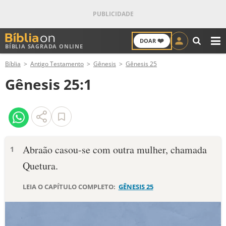
❤️
DOAR
BÍBLIA SAGRADA ONLINE
M
Bíblia
Antigo Testamento
Gênesis
Gênesis 25
ANTIGO TESTAMENTO
Gênesis 25:1
NOVO TESTAMENTO
VERSÍCULOS
VERSÍCULO DO DIA
Abraão casou-se com outra mulher, cha­mada
1
Que­tura.
PALAVRA DO DIA
LEIA O CAPÍTULO COMPLETO:
GÊNESIS 25
SALMO DO DIA
DEVOCIONAL DIÁRIO