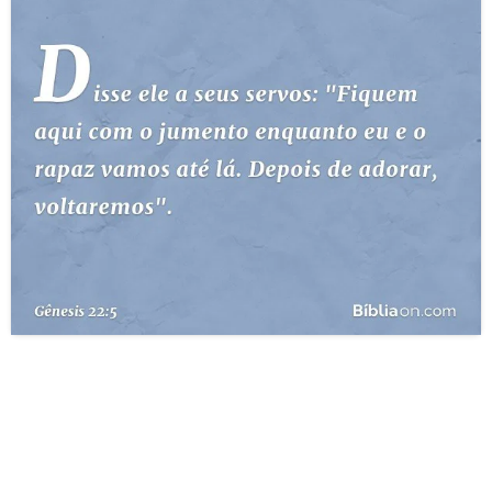
10 MANDAMENTOS
ESTUDOS BÍBLICOS
ESBOÇOS DE PREGAÇÃO
TEMAS
PERGUNTE À BÍBLIA
IA
TERMO BÍBLICO
JOGOS
QUEM SOMOS
LOJA BÍBLIAON