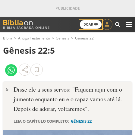
❤️
DOAR
BÍBLIA SAGRADA ONLINE
M
Bíblia
Antigo Testamento
Gênesis
Gênesis 22
ANTIGO TESTAMENTO
Gênesis 22:5
NOVO TESTAMENTO
VERSÍCULOS
VERSÍCULO DO DIA
Dis­se ele a seus servos: "Fiquem aqui com o
5
jumento enquanto eu e o rapaz vamos até lá.
PALAVRA DO DIA
Depois de adorar, voltare­mos".
SALMO DO DIA
LEIA O CAPÍTULO COMPLETO:
GÊNESIS 22
DEVOCIONAL DIÁRIO