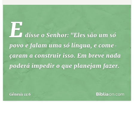
10 MANDAMENTOS
ESTUDOS BÍBLICOS
ESBOÇOS DE PREGAÇÃO
TEMAS
PERGUNTE À BÍBLIA
IA
TERMO BÍBLICO
JOGOS
QUEM SOMOS
LOJA BÍBLIAON