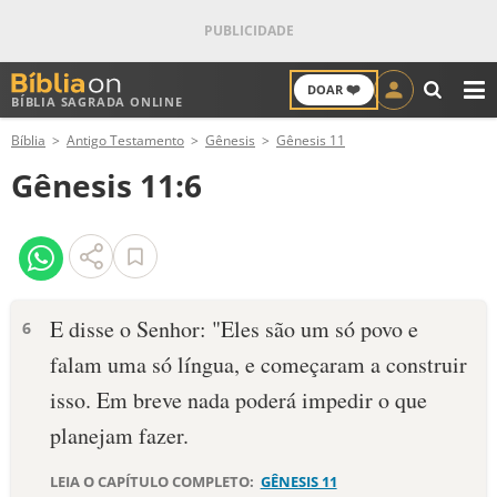
❤️
DOAR
BÍBLIA SAGRADA ONLINE
M
Bíblia
Antigo Testamento
Gênesis
Gênesis 11
ANTIGO TESTAMENTO
Gênesis 11:6
NOVO TESTAMENTO
VERSÍCULOS
VERSÍCULO DO DIA
E disse o Senhor: "Eles são um só povo e
6
falam uma só língua, e come­çaram a construir
PALAVRA DO DIA
isso. Em breve nada poderá impedir o que
SALMO DO DIA
planejam fazer­.
DEVOCIONAL DIÁRIO
LEIA O CAPÍTULO COMPLETO:
GÊNESIS 11