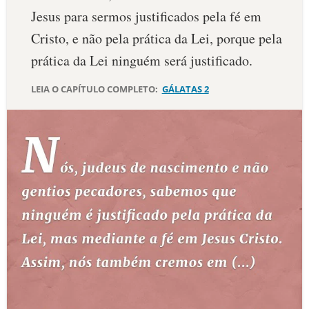
Jesus para sermos justificados pela fé em
10 MANDAMENTOS
Cristo, e não pela prática da Lei, porque pela
prática da Lei ninguém será justificado.
ESTUDOS BÍBLICOS
LEIA O CAPÍTULO COMPLETO:
GÁLATAS 2
ESBOÇOS DE PREGAÇÃO
TEMAS
PERGUNTE À BÍBLIA
IA
TERMO BÍBLICO
JOGOS
QUEM SOMOS
LOJA BÍBLIAON