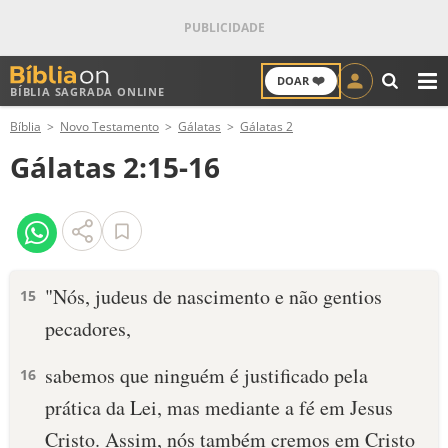
❤️
DOAR
BÍBLIA SAGRADA ONLINE
M
Bíblia
Novo Testamento
Gálatas
Gálatas 2
ANTIGO TESTAMENTO
Gálatas 2:15-16
NOVO TESTAMENTO
VERSÍCULOS
VERSÍCULO DO DIA
"Nós, judeus de nascimento e não gentios
15
pecadores,
PALAVRA DO DIA
sabemos que ninguém é justificado pela
16
SALMO DO DIA
prática da Lei, mas mediante a fé em Jesus
DEVOCIONAL DIÁRIO
Cristo. Assim, nós também cremos em Cristo