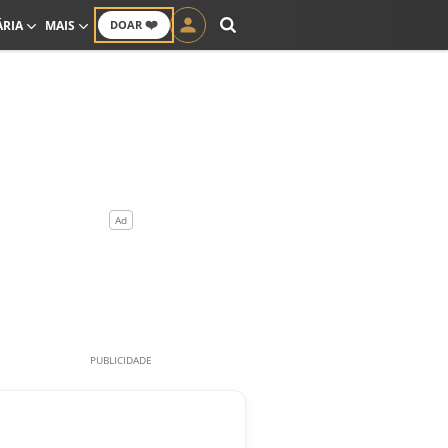
❤️
ÁRIA
MAIS
DOAR