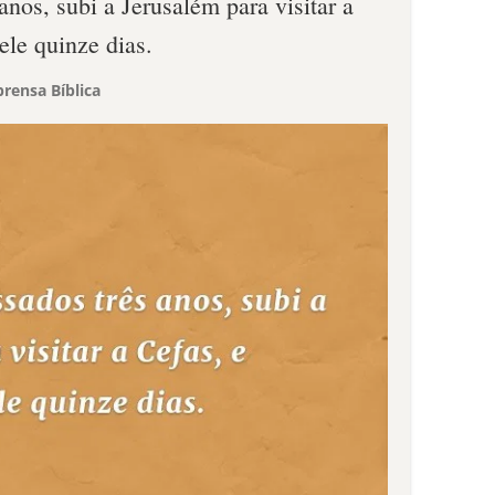
anos, subi a Jerusalém para visitar a
ele quinze dias.
rensa Bíblica