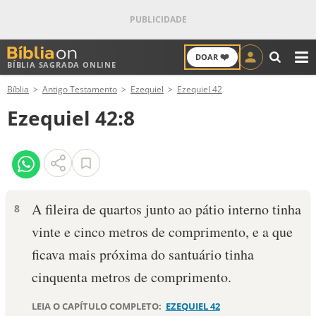
❤️
DOAR
BÍBLIA SAGRADA ONLINE
M
Bíblia
Antigo Testamento
Ezequiel
Ezequiel 42
ANTIGO TESTAMENTO
Ezequiel 42:8
NOVO TESTAMENTO
VERSÍCULOS
VERSÍCULO DO DIA
A fileira de quartos junto ao pátio interno tinha
8
vinte e cinco metros de comprimento, e a que
PALAVRA DO DIA
ficava mais próxima do santuário tinha
SALMO DO DIA
cinquenta metros de comprimento.
DEVOCIONAL DIÁRIO
LEIA O CAPÍTULO COMPLETO:
EZEQUIEL 42