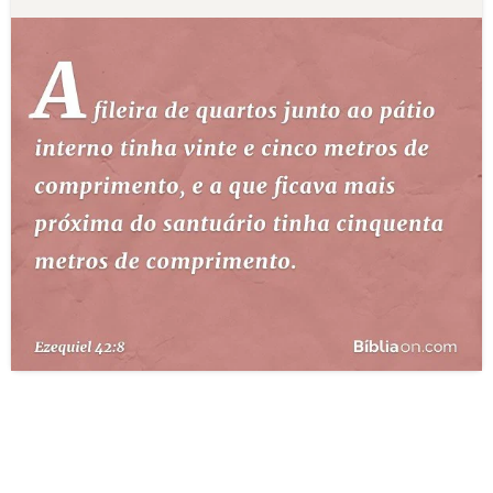
10 MANDAMENTOS
ESTUDOS BÍBLICOS
ESBOÇOS DE PREGAÇÃO
TEMAS
PERGUNTE À BÍBLIA
IA
TERMO BÍBLICO
JOGOS
QUEM SOMOS
LOJA BÍBLIAON