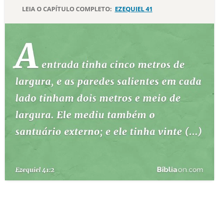
LEIA O CAPÍTULO COMPLETO:
EZEQUIEL 41
10 MANDAMENTOS
ESTUDOS BÍBLICOS
ESBOÇOS DE PREGAÇÃO
TEMAS
PERGUNTE À BÍBLIA
IA
TERMO BÍBLICO
JOGOS
QUEM SOMOS
LOJA BÍBLIAON