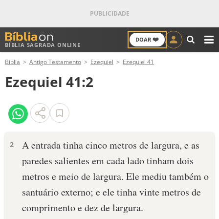
❤️
DOAR
BÍBLIA SAGRADA ONLINE
M
Bíblia
Antigo Testamento
Ezequiel
Ezequiel 41
ANTIGO TESTAMENTO
Ezequiel 41:2
NOVO TESTAMENTO
VERSÍCULOS
VERSÍCULO DO DIA
A entrada tinha cinco metros de largura, e as
2
paredes salientes em cada lado tinham dois
PALAVRA DO DIA
metros e meio de largura. Ele mediu também o
SALMO DO DIA
santuário externo; e ele tinha vinte metros de
comprimento e dez de largura.
DEVOCIONAL DIÁRIO