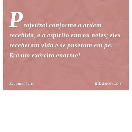
10 MANDAMENTOS
ESTUDOS BÍBLICOS
ESBOÇOS DE PREGAÇÃO
TEMAS
PERGUNTE À BÍBLIA
IA
TERMO BÍBLICO
JOGOS
QUEM SOMOS
LOJA BÍBLIAON