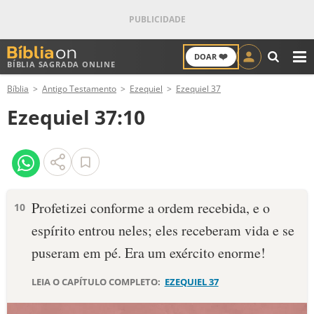
❤️
DOAR
BÍBLIA SAGRADA ONLINE
M
Bíblia
Antigo Testamento
Ezequiel
Ezequiel 37
ANTIGO TESTAMENTO
Ezequiel 37:10
NOVO TESTAMENTO
VERSÍCULOS
VERSÍCULO DO DIA
Profetizei conforme a ordem recebida, e o
10
espírito entrou neles; eles receberam vida e se
PALAVRA DO DIA
puseram em pé. Era um exército enorme!
SALMO DO DIA
LEIA O CAPÍTULO COMPLETO:
EZEQUIEL 37
DEVOCIONAL DIÁRIO