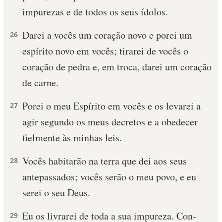
impurezas e de todos os seus ídolos.
10 MANDAMENTOS
Darei a vocês um coração novo e porei um
26
ESTUDOS BÍBLICOS
espírito novo em vocês; tirarei de vocês o
coração de pedra e, em troca, darei um coração
ESBOÇOS DE PREGAÇÃO
de carne.
TEMAS
Porei o meu Espírito em vocês e os levarei a
27
PERGUNTE À BÍBLIA
agir segundo os meus decretos e a obedecer
IA
fielmente às minhas leis.
TERMO BÍBLICO
JOGOS
Vocês habitarão na terra que dei aos seus
28
QUEM SOMOS
antepassados; vocês serão o meu povo, e eu
serei o seu Deus.
LOJA BÍBLIAON
Eu os livrarei de toda a sua impureza. Con­
29