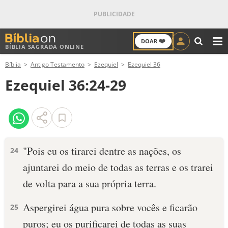
❤️
DOAR
BÍBLIA SAGRADA ONLINE
M
Bíblia
Antigo Testamento
Ezequiel
Ezequiel 36
ANTIGO TESTAMENTO
Ezequiel 36:24-29
NOVO TESTAMENTO
VERSÍCULOS
VERSÍCULO DO DIA
"Pois eu os tirarei dentre as nações, os
24
ajuntarei do meio de todas as terras e os trarei
PALAVRA DO DIA
de volta para a sua própria terra.
SALMO DO DIA
Aspergirei água pura sobre vocês e ficarão
25
DEVOCIONAL DIÁRIO
puros; eu os purificarei de todas as suas