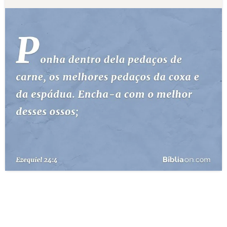
10 MANDAMENTOS
ESTUDOS BÍBLICOS
ESBOÇOS DE PREGAÇÃO
TEMAS
PERGUNTE À BÍBLIA
IA
TERMO BÍBLICO
JOGOS
QUEM SOMOS
LOJA BÍBLIAON