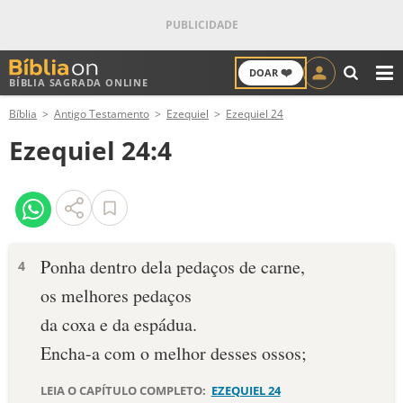
❤️
DOAR
BÍBLIA SAGRADA ONLINE
M
Bíblia
Antigo Testamento
Ezequiel
Ezequiel 24
ANTIGO TESTAMENTO
Ezequiel 24:4
NOVO TESTAMENTO
VERSÍCULOS
VERSÍCULO DO DIA
Ponha dentro dela pedaços de carne,
4
os melhores pedaços
PALAVRA DO DIA
da coxa e da espádua.
SALMO DO DIA
Encha-a com o melhor desses ossos;
DEVOCIONAL DIÁRIO
LEIA O CAPÍTULO COMPLETO:
EZEQUIEL 24