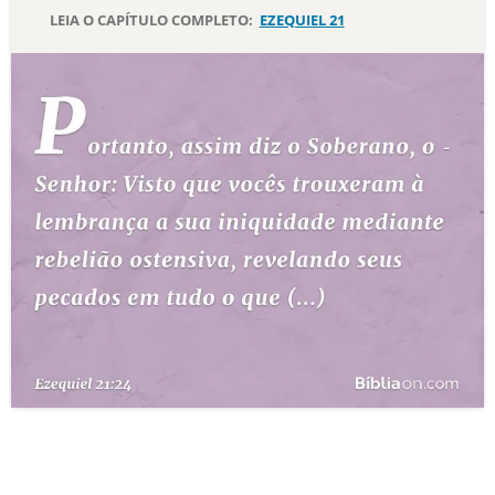
LEIA O CAPÍTULO COMPLETO:
EZEQUIEL 21
10 MANDAMENTOS
ESTUDOS BÍBLICOS
ESBOÇOS DE PREGAÇÃO
TEMAS
PERGUNTE À BÍBLIA
IA
TERMO BÍBLICO
JOGOS
QUEM SOMOS
LOJA BÍBLIAON