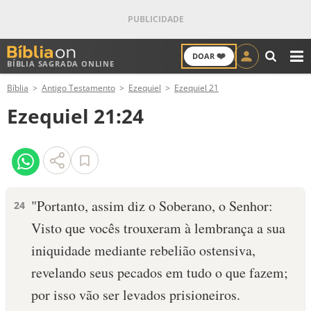
❤️
DOAR
BÍBLIA SAGRADA ONLINE
M
Bíblia
Antigo Testamento
Ezequiel
Ezequiel 21
ANTIGO TESTAMENTO
Ezequiel 21:24
NOVO TESTAMENTO
VERSÍCULOS
VERSÍCULO DO DIA
"Portanto, assim diz o Soberano, o ­Senhor:
24
Visto que vocês trouxeram à lembrança a sua
PALAVRA DO DIA
iniquidade mediante rebelião ostensiva,
SALMO DO DIA
revelando seus pecados em tudo o que fazem;
por isso vão ser levados prisioneiros.
DEVOCIONAL DIÁRIO