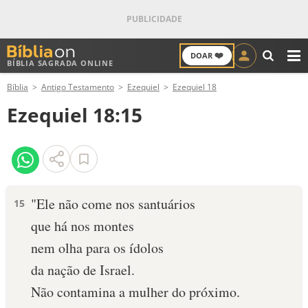
❤️
DOAR
BÍBLIA SAGRADA ONLINE
M
Bíblia
Antigo Testamento
Ezequiel
Ezequiel 18
ANTIGO TESTAMENTO
Ezequiel 18:15
NOVO TESTAMENTO
VERSÍCULOS
VERSÍCULO DO DIA
"Ele não come nos santuários
15
que há nos montes
PALAVRA DO DIA
nem olha para os ídolos
SALMO DO DIA
da nação de Israel.
Não contamina a mulher do próximo.
DEVOCIONAL DIÁRIO