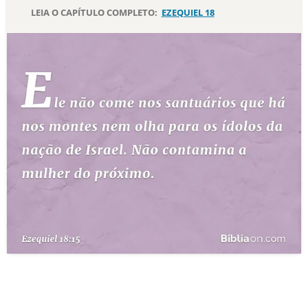
LEIA O CAPÍTULO COMPLETO:
EZEQUIEL 18
10 MANDAMENTOS
ESTUDOS BÍBLICOS
ESBOÇOS DE PREGAÇÃO
TEMAS
PERGUNTE À BÍBLIA
IA
TERMO BÍBLICO
JOGOS
QUEM SOMOS
LOJA BÍBLIAON