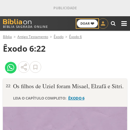
❤️
DOAR
BÍBLIA SAGRADA ONLINE
M
Bíblia
Antigo Testamento
Êxodo
Êxodo 6
ANTIGO TESTAMENTO
Êxodo 6:22
NOVO TESTAMENTO
VERSÍCULOS
VERSÍCULO DO DIA
Os filhos de Uziel foram Misael, Elza­fã e Sitri.
22
PALAVRA DO DIA
LEIA O CAPÍTULO COMPLETO:
ÊXODO 6
SALMO DO DIA
DEVOCIONAL DIÁRIO