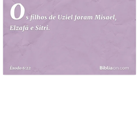
10 MANDAMENTOS
ESTUDOS BÍBLICOS
ESBOÇOS DE PREGAÇÃO
TEMAS
PERGUNTE À BÍBLIA
IA
TERMO BÍBLICO
JOGOS
QUEM SOMOS
LOJA BÍBLIAON