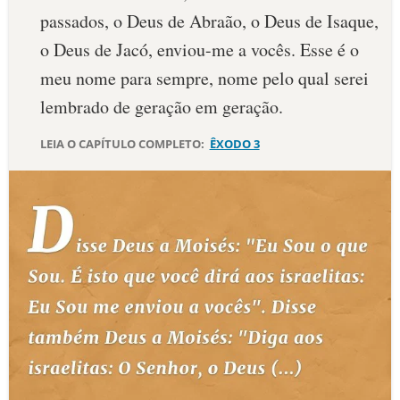
passados, o Deus de Abraão, o Deus de Isaque,
10 MANDAMENTOS
o Deus de Jacó, enviou-me a vocês. Esse é o
meu nome para sempre, nome pelo qual serei
ESTUDOS BÍBLICOS
lembrado de geração em geração.
ESBOÇOS DE PREGAÇÃO
LEIA O CAPÍTULO COMPLETO:
ÊXODO 3
TEMAS
PERGUNTE À BÍBLIA
IA
TERMO BÍBLICO
JOGOS
QUEM SOMOS
LOJA BÍBLIAON