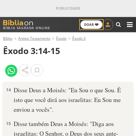
❤️
DOAR
BÍBLIA SAGRADA ONLINE
M
Bíblia
Antigo Testamento
Êxodo
Êxodo 3
ANTIGO TESTAMENTO
Êxodo 3:14-15
NOVO TESTAMENTO
VERSÍCULOS
VERSÍCULO DO DIA
Disse Deus a Moisés: "Eu Sou o que Sou. É
14
isto que você dirá aos israelitas: Eu Sou me
PALAVRA DO DIA
enviou a vocês".
SALMO DO DIA
Disse também Deus a Moisés: "Diga aos
15
DEVOCIONAL DIÁRIO
israelitas: O Senhor, o Deus dos seus ante­