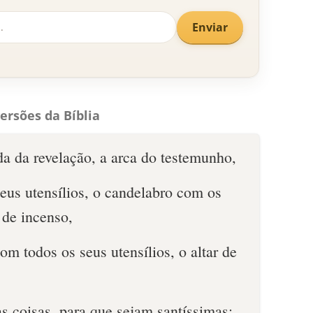
Enviar
ersões da Bíblia
a da revelação, a arca do testemunho,
eus utensílios, o candelabro com os
r de incenso,
om todos os seus utensílios, o altar de
as coisas, para que sejam santíssimas;