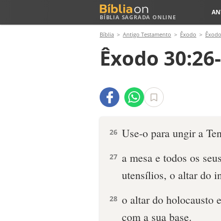
AN
BÍBLIA SAGRADA ONLINE
Bíblia
Antigo Testamento
Êxodo
Êxodo
Êxodo 30:26
Use-o para ungir a Ten
26
a mesa e todos os seus
27
utensílios, o altar do 
o altar do holocausto e
28
com a sua base.