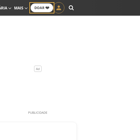
❤️
ÁRIA
MAIS
DOAR