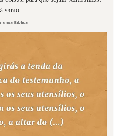
á santo.
rensa Bíblica