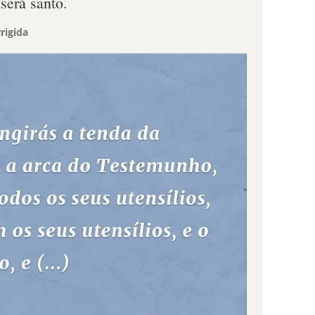
será santo.
rigida