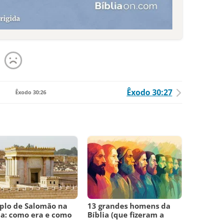
Êxodo 30:27
Êxodo 30:26
plo de Salomão na
13 grandes homens da
ia: como era e como
Bíblia (que fizeram a