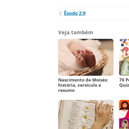
Êxodo 2:9
Veja também
Nascimento de Moisés:
70 P
história, versículo e
Quiz 
resumo