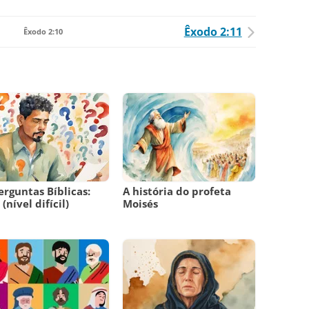
Êxodo 2:11
Êxodo 2:10
erguntas Bíblicas:
A história do profeta
(nível difícil)
Moisés