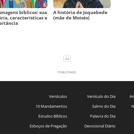
onagens bíblicos: sua
A história de Joquebede
ória, características e
(mãe de Moisés)
ortância
Versículos
Versículo do Dia
An
10 Mandamentos
Salmo do Dia
N
Estudos Bíblicos
Palavra do Dia
Esboços de Pregação
Devocional Diário