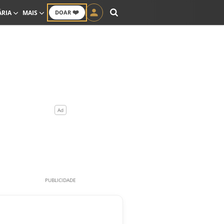
❤️
ÁRIA
MAIS
DOAR