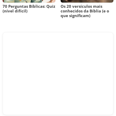
70 Perguntas Bíblicas: Quiz
Os 20 versículos mais
(nível difícil)
conhecidos da Bíblia (e o
que significam)