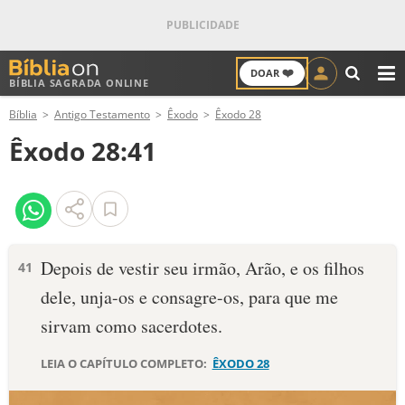
❤️
DOAR
BÍBLIA SAGRADA ONLINE
M
Bíblia
Antigo Testamento
Êxodo
Êxodo 28
ANTIGO TESTAMENTO
Êxodo 28:41
NOVO TESTAMENTO
VERSÍCULOS
VERSÍCULO DO DIA
Depois de vestir seu irmão, Arão, e os filhos
41
dele, unja-os e consagre-os, para que me
PALAVRA DO DIA
sirvam como sacerdotes.
SALMO DO DIA
LEIA O CAPÍTULO COMPLETO:
ÊXODO 28
DEVOCIONAL DIÁRIO