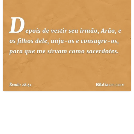
10 MANDAMENTOS
ESTUDOS BÍBLICOS
ESBOÇOS DE PREGAÇÃO
TEMAS
PERGUNTE À BÍBLIA
IA
TERMO BÍBLICO
JOGOS
QUEM SOMOS
LOJA BÍBLIAON