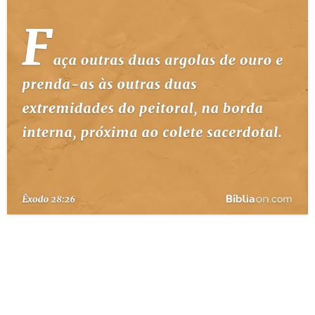
10 MANDAMENTOS
ESTUDOS BÍBLICOS
ESBOÇOS DE PREGAÇÃO
TEMAS
PERGUNTE À BÍBLIA
IA
TERMO BÍBLICO
JOGOS
QUEM SOMOS
LOJA BÍBLIAON