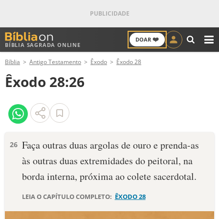
❤️
DOAR
BÍBLIA SAGRADA ONLINE
M
Bíblia
Antigo Testamento
Êxodo
Êxodo 28
ANTIGO TESTAMENTO
Êxodo 28:26
NOVO TESTAMENTO
VERSÍCULOS
VERSÍCULO DO DIA
Faça ou­tras duas argolas de ouro e prenda-as
26
às outras duas extremidades do peitoral, na
PALAVRA DO DIA
borda interna, próxima ao colete sacerdotal.
SALMO DO DIA
LEIA O CAPÍTULO COMPLETO:
ÊXODO 28
DEVOCIONAL DIÁRIO