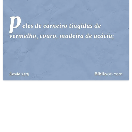
10 MANDAMENTOS
ESTUDOS BÍBLICOS
ESBOÇOS DE PREGAÇÃO
TEMAS
PERGUNTE À BÍBLIA
IA
TERMO BÍBLICO
JOGOS
QUEM SOMOS
LOJA BÍBLIAON