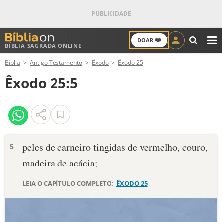
❤️
DOAR
BÍBLIA SAGRADA ONLINE
M
Bíblia
Antigo Testamento
Êxodo
Êxodo 25
ANTIGO TESTAMENTO
Êxodo 25:5
NOVO TESTAMENTO
VERSÍCULOS
VERSÍCULO DO DIA
pe­les de carneiro tingidas de vermelho, couro,
5
madeira de acácia;
PALAVRA DO DIA
LEIA O CAPÍTULO COMPLETO:
ÊXODO 25
SALMO DO DIA
DEVOCIONAL DIÁRIO