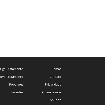
tigo Testamento
Temas
ovo Testamento
Contato
Populares
Privacidade
Recentes
Quem Somos
Anuncie