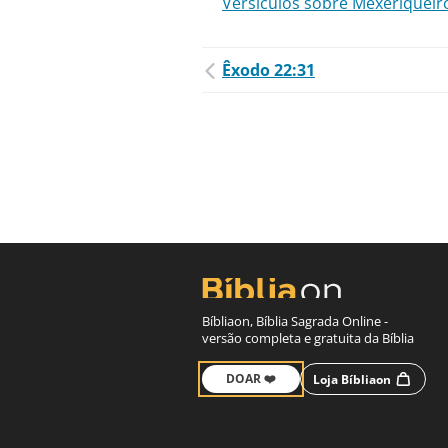
Versículos sobre Mexeriqueir
Êxodo 22:31
Bíbliaon, Bíblia Sagrada Online -
versão completa e gratuita da Bíblia
DOAR ❤️
Loja Bíbliaon