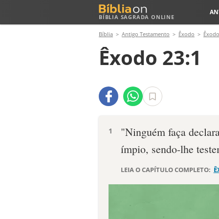
AN
BÍBLIA SAGRADA ONLINE
Bíblia
Antigo Testamento
Êxodo
Êxodo
Êxodo 23:1
"Ninguém faça declara
1
ímpio, sendo-lhe test
LEIA O CAPÍTULO COMPLETO:
Ê