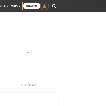
❤️
ÁRIA
MAIS
DOAR