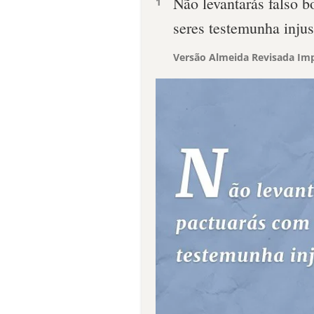
Não levantarás falso b
1
seres testemunha injus
Versão Almeida Revisada Imp