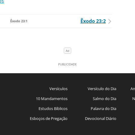
os
Êxodo 23:2
Êxodo 23:1
Versículos
Versículo do Dia
An
10 Mandamentos
Salmo do Dia
N
Estudos Bíblicos
Palavra do Dia
Esboços de Pregação
Devocional Diário