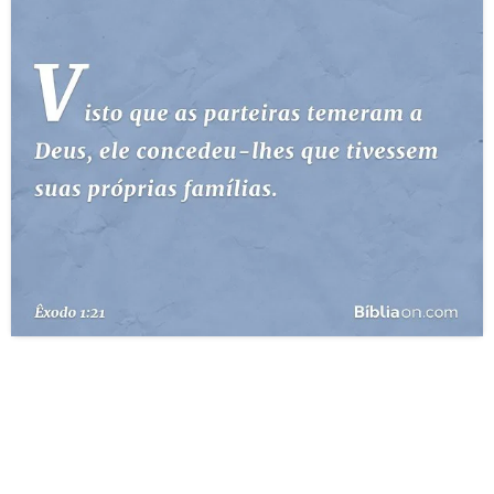
10 MANDAMENTOS
ESTUDOS BÍBLICOS
ESBOÇOS DE PREGAÇÃO
TEMAS
PERGUNTE À BÍBLIA
IA
TERMO BÍBLICO
JOGOS
QUEM SOMOS
LOJA BÍBLIAON