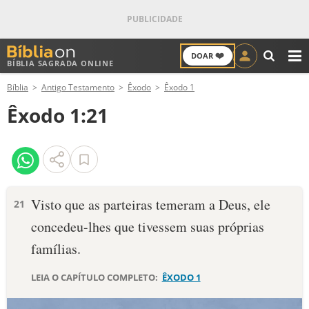
❤️
DOAR
BÍBLIA SAGRADA ONLINE
M
Bíblia
Antigo Testamento
Êxodo
Êxodo 1
ANTIGO TESTAMENTO
Êxodo 1:21
NOVO TESTAMENTO
VERSÍCULOS
VERSÍCULO DO DIA
Visto que as parteiras temeram a Deus, ele
21
concedeu-lhes que tivessem suas próprias
PALAVRA DO DIA
famílias.
SALMO DO DIA
LEIA O CAPÍTULO COMPLETO:
ÊXODO 1
DEVOCIONAL DIÁRIO