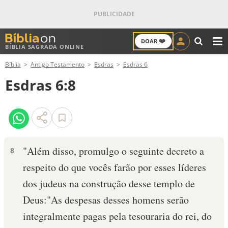
❤️
DOAR
BÍBLIA SAGRADA ONLINE
M
Bíblia
Antigo Testamento
Esdras
Esdras 6
ANTIGO TESTAMENTO
Esdras 6:8
NOVO TESTAMENTO
VERSÍCULOS
VERSÍCULO DO DIA
"Além disso, promulgo o seguinte decreto a
8
respeito do que vocês farão por esses líderes
PALAVRA DO DIA
dos judeus na construção desse templo de
SALMO DO DIA
Deus:"As despesas desses homens serão
integralmente pagas pela tesouraria do rei, do
DEVOCIONAL DIÁRIO