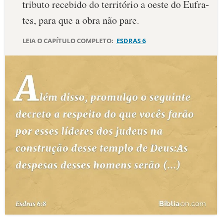
tributo recebido do território a oeste do Eufra­
10 MANDAMENTOS
tes, para que a obra não pare.
LEIA O CAPÍTULO COMPLETO:
ESDRAS 6
ESTUDOS BÍBLICOS
ESBOÇOS DE PREGAÇÃO
TEMAS
PERGUNTE À BÍBLIA
IA
TERMO BÍBLICO
JOGOS
QUEM SOMOS
LOJA BÍBLIAON