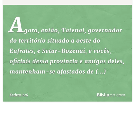
10 MANDAMENTOS
ESTUDOS BÍBLICOS
ESBOÇOS DE PREGAÇÃO
TEMAS
PERGUNTE À BÍBLIA
IA
TERMO BÍBLICO
JOGOS
QUEM SOMOS
LOJA BÍBLIAON