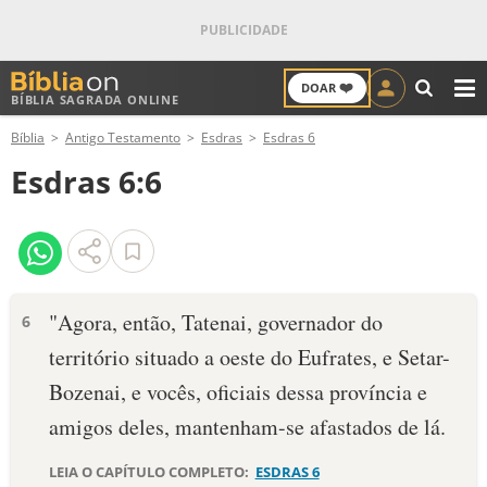
❤️
DOAR
BÍBLIA SAGRADA ONLINE
M
Bíblia
Antigo Testamento
Esdras
Esdras 6
ANTIGO TESTAMENTO
Esdras 6:6
NOVO TESTAMENTO
VERSÍCULOS
VERSÍCULO DO DIA
"Agora, então, Tatenai, governador do
6
território situado a oeste do Eufrates, e Setar-
PALAVRA DO DIA
Bozenai, e vocês, oficiais dessa província e
SALMO DO DIA
amigos deles, mantenham-se afastados de lá.
DEVOCIONAL DIÁRIO
LEIA O CAPÍTULO COMPLETO:
ESDRAS 6