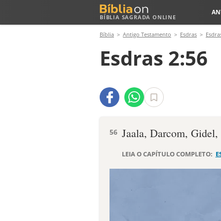
AN
BÍBLIA SAGRADA ONLINE
Bíblia
Antigo Testamento
Esdras
Esdra
Esdras 2:56
Jaala, Darcom, Gidel,
56
LEIA O CAPÍTULO COMPLETO:
E