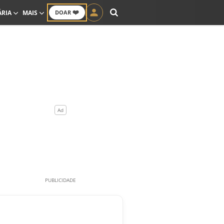
❤️
ÁRIA
MAIS
DOAR