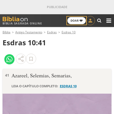
❤️
DOAR
BÍBLIA SAGRADA ONLINE
M
Bíblia
Antigo Testamento
Esdras
Esdras 10
ANTIGO TESTAMENTO
Esdras 10:41
NOVO TESTAMENTO
VERSÍCULOS
VERSÍCULO DO DIA
Azareel, Selemias, Semarias,
41
PALAVRA DO DIA
LEIA O CAPÍTULO COMPLETO:
ESDRAS 10
SALMO DO DIA
DEVOCIONAL DIÁRIO