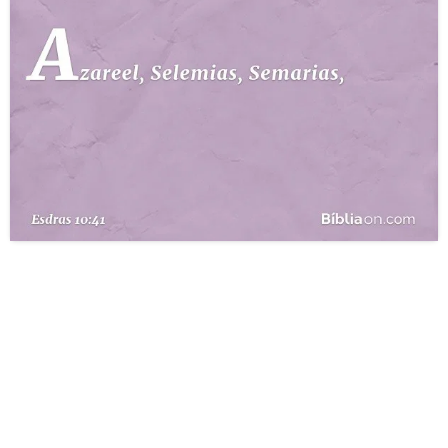
10 MANDAMENTOS
ESTUDOS BÍBLICOS
ESBOÇOS DE PREGAÇÃO
TEMAS
PERGUNTE À BÍBLIA
IA
TERMO BÍBLICO
JOGOS
QUEM SOMOS
LOJA BÍBLIAON