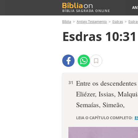
AN
BÍBLIA SAGRADA ONLINE
Bíblia
Antigo Testamento
Esdras
Esdra
Esdras 10:31
Entre os descendentes
31
Eliézer, Issias, Malqui
Semaías, Simeão,
LEIA O CAPÍTULO COMPLETO:
E