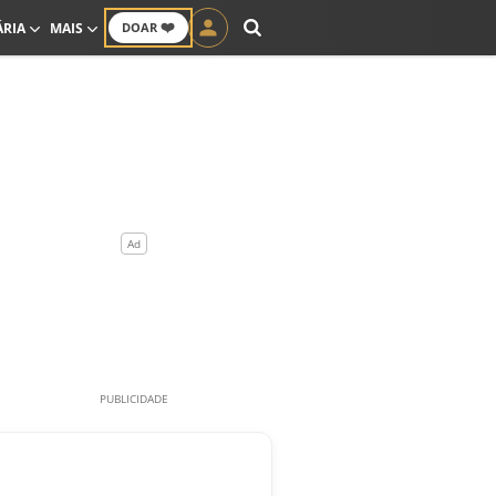
❤️
ÁRIA
MAIS
DOAR