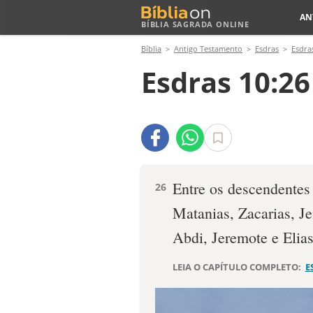
AN
BÍBLIA SAGRADA ONLINE
Bíblia
Antigo Testamento
Esdras
Esdra
Esdras 10:26
Entre os descendentes
26
Matanias, Zacarias, Je
Abdi, Jeremote e Elias
LEIA O CAPÍTULO COMPLETO:
E