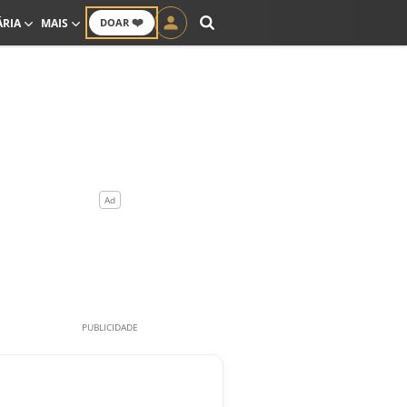
❤️
ÁRIA
MAIS
DOAR