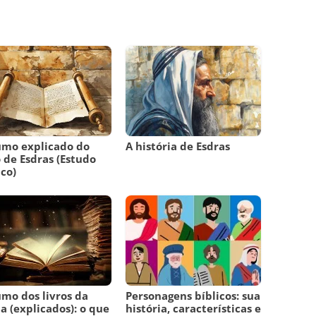
umo explicado do
A história de Esdras
o de Esdras (Estudo
ico)
mo dos livros da
Personagens bíblicos: sua
ia (explicados): o que
história, características e