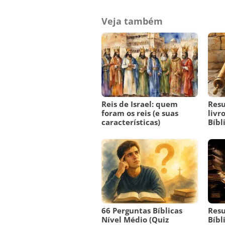
Veja também
Reis de Israel: quem
Res
foram os reis (e suas
livr
características)
Bíbl
66 Perguntas Bíblicas
Resu
Nível Médio (Quiz
Bíbl