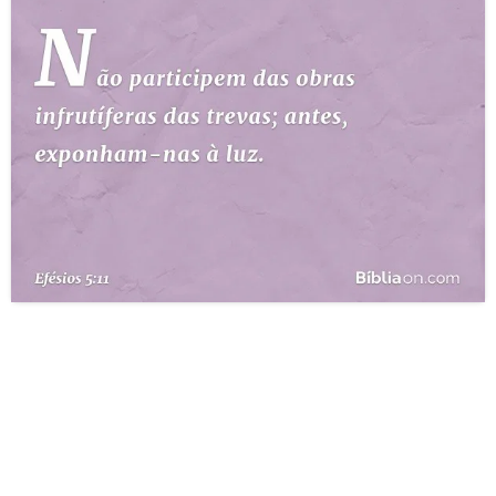
10 MANDAMENTOS
ESTUDOS BÍBLICOS
ESBOÇOS DE PREGAÇÃO
TEMAS
PERGUNTE À BÍBLIA
IA
TERMO BÍBLICO
JOGOS
QUEM SOMOS
LOJA BÍBLIAON