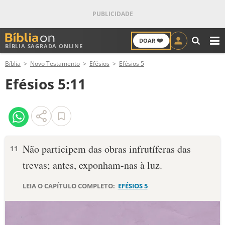
❤️
DOAR
BÍBLIA SAGRADA ONLINE
M
Bíblia
Novo Testamento
Efésios
Efésios 5
ANTIGO TESTAMENTO
Efésios 5:11
NOVO TESTAMENTO
VERSÍCULOS
VERSÍCULO DO DIA
Não participem das obras infrutíferas das
11
trevas; antes, exponham-nas à luz.
PALAVRA DO DIA
LEIA O CAPÍTULO COMPLETO:
EFÉSIOS 5
SALMO DO DIA
DEVOCIONAL DIÁRIO