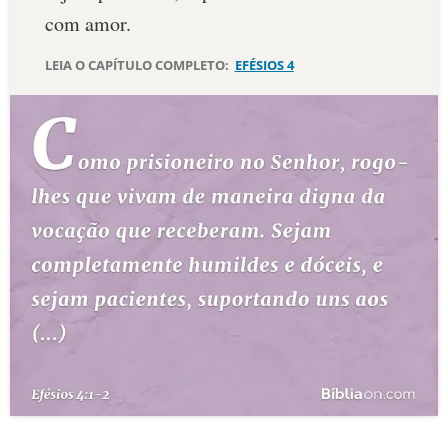
com amor.
10 MANDAMENTOS
LEIA O CAPÍTULO COMPLETO:
EFÉSIOS 4
ESTUDOS BÍBLICOS
ESBOÇOS DE PREGAÇÃO
TEMAS
PERGUNTE À BÍBLIA
IA
TERMO BÍBLICO
JOGOS
QUEM SOMOS
LOJA BÍBLIAON