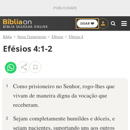
❤️
DOAR
BÍBLIA SAGRADA ONLINE
M
Bíblia
Novo Testamento
Efésios
Efésios 4
ANTIGO TESTAMENTO
Efésios 4:1-2
NOVO TESTAMENTO
VERSÍCULOS
VERSÍCULO DO DIA
Como prisioneiro no Senhor, rogo-lhes que
1
vivam de maneira digna da vocação que
PALAVRA DO DIA
receberam.
SALMO DO DIA
Sejam completamente humildes e dóceis, e
2
DEVOCIONAL DIÁRIO
sejam pacientes, suportando uns aos outros