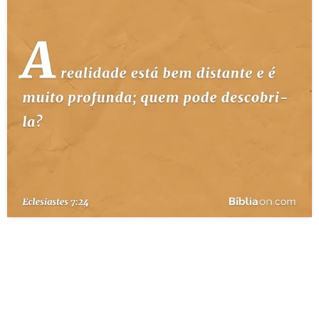
10 MANDAMENTOS
ESTUDOS BÍBLICOS
ESBOÇOS DE PREGAÇÃO
TEMAS
PERGUNTE À BÍBLIA
IA
TERMO BÍBLICO
JOGOS
QUEM SOMOS
LOJA BÍBLIAON