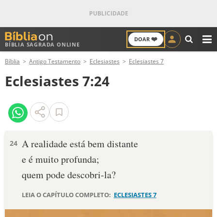
❤️
DOAR
BÍBLIA SAGRADA ONLINE
M
Bíblia
Antigo Testamento
Eclesiastes
Eclesiastes 7
ANTIGO TESTAMENTO
Eclesiastes 7:24
NOVO TESTAMENTO
VERSÍCULOS
VERSÍCULO DO DIA
A realidade está bem distante
24
e é muito profunda;
PALAVRA DO DIA
quem pode descobri-la?
SALMO DO DIA
LEIA O CAPÍTULO COMPLETO:
ECLESIASTES 7
DEVOCIONAL DIÁRIO