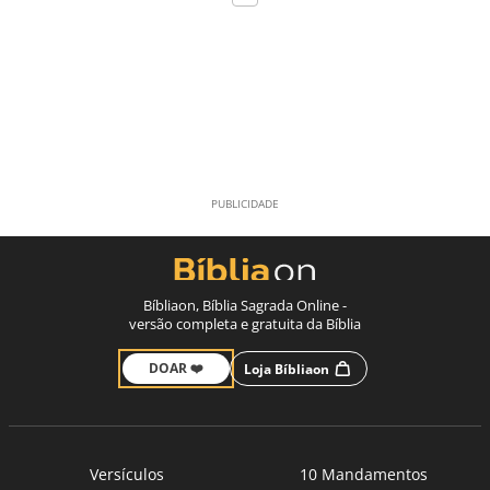
Bíbliaon, Bíblia Sagrada Online -
versão completa e gratuita da Bíblia
DOAR ❤️
Loja Bíbliaon
Versículos
10 Mandamentos