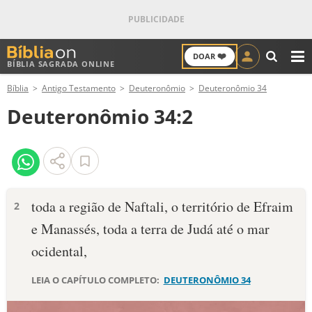
❤️
DOAR
BÍBLIA SAGRADA ONLINE
M
Bíblia
Antigo Testamento
Deuteronômio
Deuteronômio 34
ANTIGO TESTAMENTO
Deuteronômio 34:2
NOVO TESTAMENTO
VERSÍCULOS
VERSÍCULO DO DIA
toda a região de Naftali, o território de Efraim
2
e Manassés, toda a terra de Judá até o mar
PALAVRA DO DIA
ocidental,
SALMO DO DIA
LEIA O CAPÍTULO COMPLETO:
DEUTERONÔMIO 34
DEVOCIONAL DIÁRIO