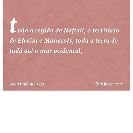
10 MANDAMENTOS
ESTUDOS BÍBLICOS
ESBOÇOS DE PREGAÇÃO
TEMAS
PERGUNTE À BÍBLIA
IA
TERMO BÍBLICO
JOGOS
QUEM SOMOS
LOJA BÍBLIAON