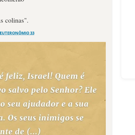
s colinas".
EUTERONÔMIO 33