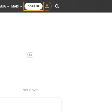
❤️
ÁRIA
MAIS
DOAR