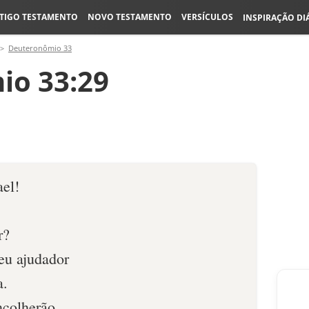
TIGO TESTAMENTO
NOVO TESTAMENTO
VERSÍCULOS
INSPIRAÇÃO DI
Deuteronômio 33
io 33:29
ael!
r?
seu ajudador
a.
ncolherão