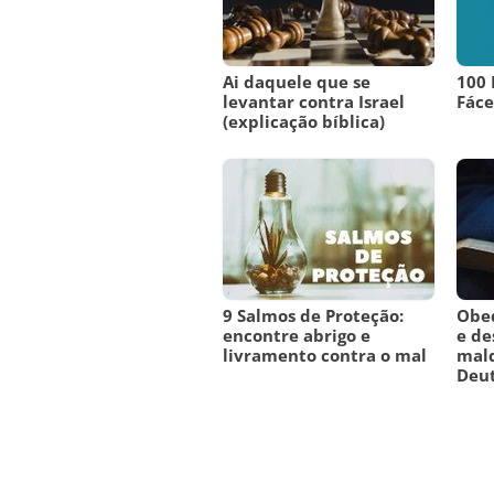
Ai daquele que se
100 
levantar contra Israel
Fáce
(explicação bíblica)
9 Salmos de Proteção:
Obed
encontre abrigo e
e de
livramento contra o mal
mald
Deu