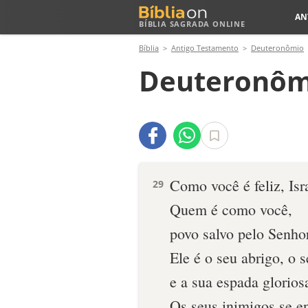
AN
BÍBLIA SAGRADA ONLINE
Bíblia
Antigo Testamento
Deuteronômio
Deuteronôm
Como você é feliz, Isr
29
Quem é como você,
povo salvo pelo Senho
Ele é o seu abrigo, o 
e a sua espada glorios
Os seus inimigos se e