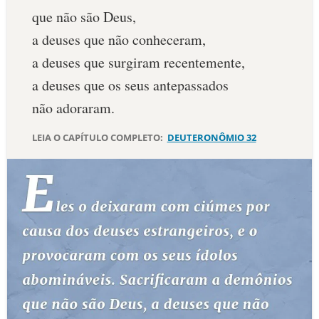
que não são Deus,
10 MANDAMENTOS
a deuses que não conheceram,
a deuses que surgiram recentemente,
ESTUDOS BÍBLICOS
a deuses que os seus antepassados
ESBOÇOS DE PREGAÇÃO
não adoraram.
TEMAS
LEIA O CAPÍTULO COMPLETO:
DEUTERONÔMIO 32
PERGUNTE À BÍBLIA
IA
TERMO BÍBLICO
JOGOS
QUEM SOMOS
LOJA BÍBLIAON