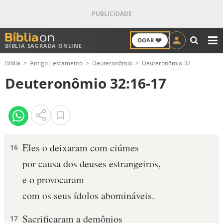
❤️
DOAR
BÍBLIA SAGRADA ONLINE
M
Bíblia
Antigo Testamento
Deuteronômio
Deuteronômio 32
ANTIGO TESTAMENTO
Deuteronômio 32:16-17
NOVO TESTAMENTO
VERSÍCULOS
VERSÍCULO DO DIA
Eles o deixaram com ciúmes
16
por causa dos deuses estrangeiros,
PALAVRA DO DIA
e o provocaram
SALMO DO DIA
com os seus ídolos abomináveis.
DEVOCIONAL DIÁRIO
Sacrificaram a demônios
17