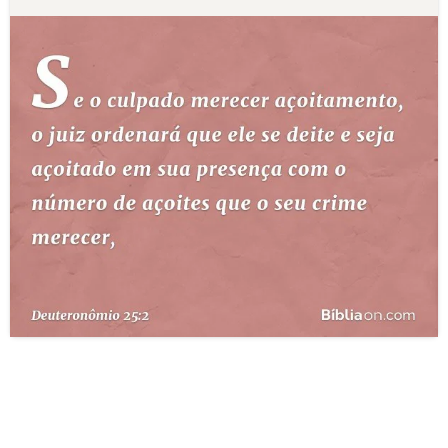
10 MANDAMENTOS
ESTUDOS BÍBLICOS
ESBOÇOS DE PREGAÇÃO
TEMAS
PERGUNTE À BÍBLIA
IA
TERMO BÍBLICO
JOGOS
QUEM SOMOS
LOJA BÍBLIAON