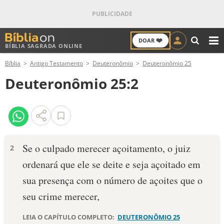
❤️
DOAR
BÍBLIA SAGRADA ONLINE
M
Bíblia
Antigo Testamento
Deuteronômio
Deuteronômio 25
ANTIGO TESTAMENTO
Deuteronômio 25:2
NOVO TESTAMENTO
VERSÍCULOS
VERSÍCULO DO DIA
Se o culpado merecer açoitamento, o juiz
2
ordenará que ele se deite e seja açoitado em
PALAVRA DO DIA
sua presença com o número de açoites que o
SALMO DO DIA
seu crime merecer,
DEVOCIONAL DIÁRIO
LEIA O CAPÍTULO COMPLETO:
DEUTERONÔMIO 25