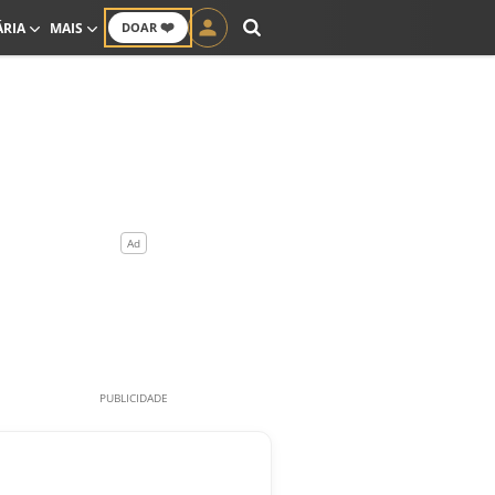
❤️
ÁRIA
MAIS
DOAR