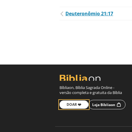
Deuteronômio 21:17
Bíbliaon, Bíblia Sagrada Online -
versão completa e gratuita da Bíblia
DOAR ❤️
Loja Bíbliaon