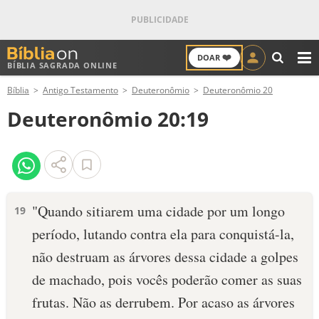
❤️
DOAR
BÍBLIA SAGRADA ONLINE
M
Bíblia
Antigo Testamento
Deuteronômio
Deuteronômio 20
ANTIGO TESTAMENTO
Deuteronômio 20:19
NOVO TESTAMENTO
VERSÍCULOS
VERSÍCULO DO DIA
"Quando sitiarem uma cidade por um longo
19
período, lutando contra ela para conquistá-la,
PALAVRA DO DIA
não destruam as árvores dessa cidade a golpes
SALMO DO DIA
de machado, pois vocês poderão comer as suas
frutas. Não as derrubem. Por acaso as árvores
DEVOCIONAL DIÁRIO