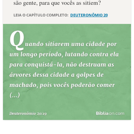
são gente, para que vocês as sitiem?
10 MANDAMENTOS
LEIA O CAPÍTULO COMPLETO:
DEUTERONÔMIO 20
ESTUDOS BÍBLICOS
ESBOÇOS DE PREGAÇÃO
TEMAS
PERGUNTE À BÍBLIA
IA
TERMO BÍBLICO
JOGOS
QUEM SOMOS
LOJA BÍBLIAON