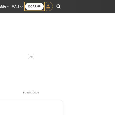
❤️
ÁRIA
MAIS
DOAR